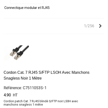
Connectique modular et RJ45
Sui
1/256
Cordon Cat. 7 RJ45 S/FTP LSOH Avec Manchons
Snagless Noir 1 Mètre
Référence: C7511053S-1
4.90
HT
Cordon patch Cat. 7 RJ45 blindé S/FTP noir LS0H avec
manchons snagless 1 mètre