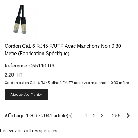
Cordon Cat. 6 RJ45 F/UTP Avec Manchons Noir 0.30
Mètre (Fabrication Spécifque)
Référence: C65110-0.3
2.20
HT
Cordon patch Cat. 6 RJ45 blindé F/UTP noir avec manchons 0.30 mètre
Ajouter Au Panier
…
Sui
Affichage 1-8 de 2041 article(s)
1
2
3
256
Recevez nos offres spéciales