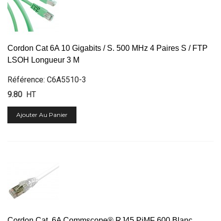
Cordon Cat 6A 10 Gigabits / S. 500 MHz 4 Paires S / FTP
LSOH Longueur 3 M
Référence: C6A5510-3
9.80
HT
Ajouter Au Panier
Cordon Cat. 6A Commscope® RJ45 PiMF 600 Blanc