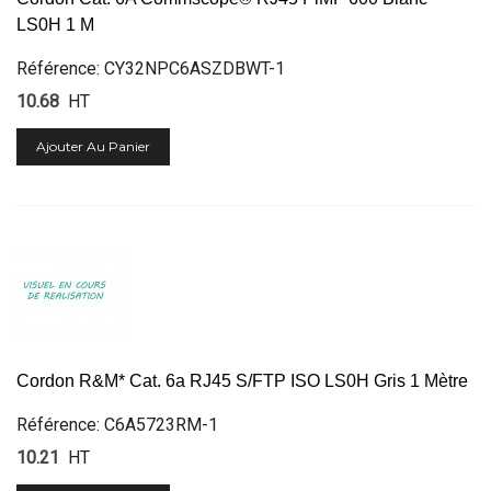
LS0H 1 M
Référence: CY32NPC6ASZDBWT-1
10.68
HT
Ajouter Au Panier
Cordon R&M* Cat. 6a RJ45 S/FTP ISO LS0H Gris 1 Mètre
Référence: C6A5723RM-1
10.21
HT