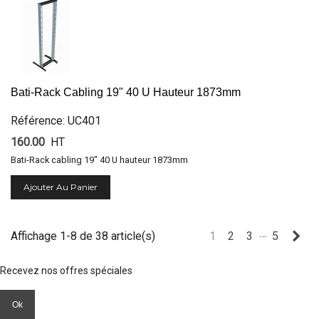
Bati-Rack Cabling 19" 40 U Hauteur 1873mm
Référence: UC401
160.00
HT
Bati-Rack cabling 19" 40 U hauteur 1873mm
Ajouter Au Panier
…
Sui
Affichage 1-8 de 38 article(s)
1
2
3
5
Recevez nos offres spéciales