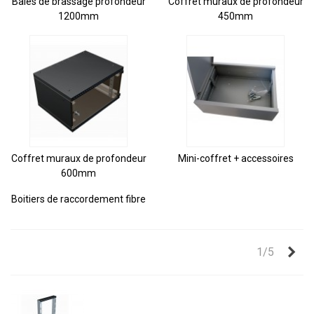
Baies de brassage profondeur
Coffret muraux de profondeur
1200mm
450mm
Coffret muraux de profondeur
Mini-coffret + accessoires
600mm
Boitiers de raccordement fibre
Sui
1/5