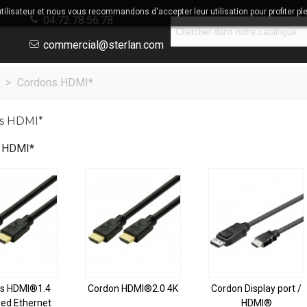
utilisateur et nous vous recommandons d'accepter leur utilisation pour profiter pl
04.72.78.56.78
commercial@sterlan.com
>
Cordons HDMI*
s HDMI*
 HDMI*
s HDMI®1.4
Cordon HDMI®2.0 4K
Cordon Display port /
ed Ethernet
HDMI®