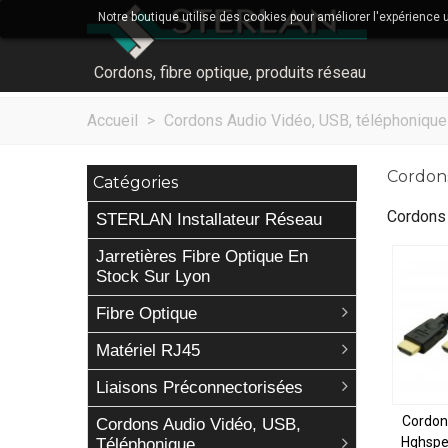
Notre boutique utilise des cookies pour améliorer l'expérience 
Cordons, fibre optique, produits réseau
Accueil
>
Cordons Audio Vidéo, USB, téléphonique
Cordon
Catégories
Cordons
STERLAN Installateur Réseau
Jarretières Fibre Optique En
Stock Sur Lyon
Fibre Optique
Matériel RJ45
Liaisons Préconnectorisées
Cordon
Cordons Audio Vidéo, USB,
Hghspe
Téléphonique