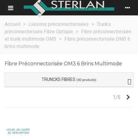
Accueil
>
Liaisons préconnectorisées
>
Trunks
préconnectorisés Fibre Optique
>
Fibre préconnectorisée
et trunk multimode OM3
>
Fibre préconnectorisée OM3 6
brins multimode
Fibre Préconnectorisée OM3 6 Brins Multimode
TRUNCKS FIBRES
(40 produits)
Sui
1/5