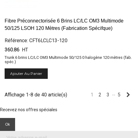
Fibre Préconnectorisée 6 Brins LC/LC OM3 Multimode
50/125 LSOH 120 Mètres (Fabrication Spécifque)
Référence: CFT6LCLC13-120
360.86
HT
Trunk 6 brins LC/LC OM3 Multimode 50/125 0 halogène 120 mètres (fab.
spéc.)
Ajouter Au Panier
…
Sui
Affichage 1-8 de 40 article(s)
1
2
3
5
Recevez nos offres spéciales