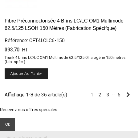
Fibre Préconnectorisée 4 Brins LC/LC OM1 Multimode
62.5/125 LSOH 150 Mètres (Fabrication Spécifque)
Référence: CFT4LCLC6-150
393.70
HT
Trunk 4 brins LC/LC OM1 Multimode 62.5/125 0 halogène 150 mètres
(fab. spéc.)
Ajouter Au Panier
…
Sui
Affichage 1-8 de 36 article(s)
1
2
3
5
Recevez nos offres spéciales