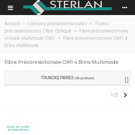
Accueil
>
Liaisons préconnectorisées
>
Trunks
préconnectorisés Fibre Optique
>
Fibre préconnectorisée
et trunk multimode OM1
>
Fibre préconnectorisée OM1 4
brins multimode
Fibre Préconnectorisée OM1 4 Brins Multimode
TRUNCKS FIBRES
(36 produits)
Sui
1/5