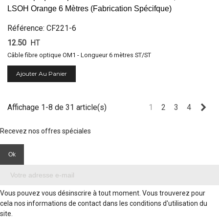
LSOH Orange 6 Mètres (Fabrication Spécifque)
Référence: CF221-6
12.50
HT
Câble fibre optique OM1 - Longueur 6 mètres ST/ST
Ajouter Au Panier
Sui
Affichage 1-8 de 31 article(s)
1
2
3
4
Recevez nos offres spéciales
Vous pouvez vous désinscrire à tout moment. Vous trouverez pour
cela nos informations de contact dans les conditions d'utilisation du
site.