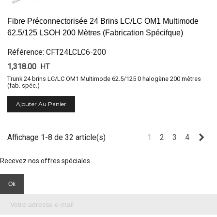
Fibre Préconnectorisée 24 Brins LC/LC OM1 Multimode
62.5/125 LSOH 200 Mètres (Fabrication Spécifque)
Référence: CFT24LCLC6-200
1,318.00
HT
Trunk 24 brins LC/LC OM1 Multimode 62.5/125 0 halogène 200 mètres
(fab. spéc.)
Ajouter Au Panier
Sui
Affichage 1-8 de 32 article(s)
1
2
3
4
Recevez nos offres spéciales