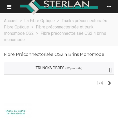
Accueil
>
La Fibre Optique
>
Trunks préconnectorisés
Fibre Optique
>
Fibre préconnectorisée et trunk
monomode OS2
>
Fibre préconnectorisée OS2 4 brins
monomode
Fibre Préconnectorisée OS2 4 Brins Monomode
TRUNCKS FIBRES
(32 produits)
Sui
1/4