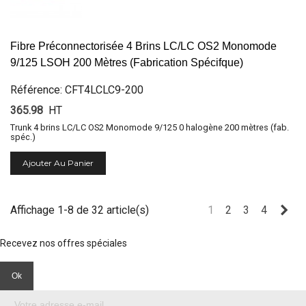
Fibre Préconnectorisée 4 Brins LC/LC OS2 Monomode
9/125 LSOH 200 Mètres (Fabrication Spécifque)
Référence: CFT4LCLC9-200
365.98
HT
Trunk 4 brins LC/LC OS2 Monomode 9/125 0 halogène 200 mètres (fab.
spéc.)
Ajouter Au Panier
Sui
Affichage 1-8 de 32 article(s)
1
2
3
4
Recevez nos offres spéciales