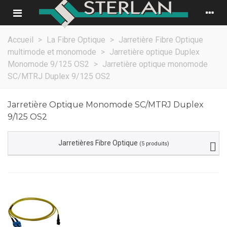
Accueil
>
La Fibre Optique
>
Jarretière Fibre Optique
multimode et monomode
>
Jarretière optique Duplex
Monomode 9/125 OS2
>
Jarretière optique monomode
SC/MTRJ Duplex 9/125 OS2
Jarretière Optique Monomode SC/MTRJ Duplex
9/125 OS2
Jarretières Fibre Optique
(5 produits)