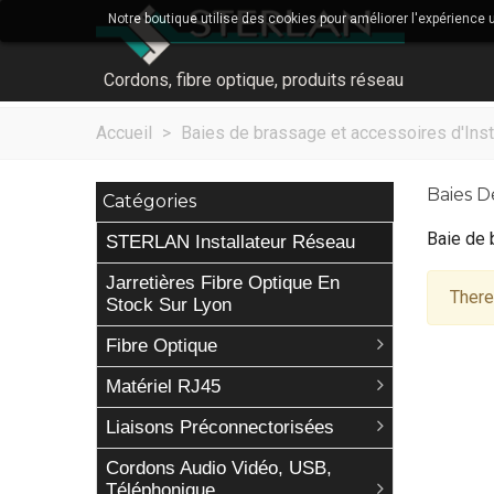
Notre boutique utilise des cookies pour améliorer l'expérience 
Cordons, fibre optique, produits réseau
Accueil
>
Baies de brassage et accessoires d'Inst
Baies 
Catégories
Baie de 
STERLAN Installateur Réseau
Jarretières Fibre Optique En
There
Stock Sur Lyon
Fibre Optique
Matériel RJ45
Liaisons Préconnectorisées
Cordons Audio Vidéo, USB,
Téléphonique