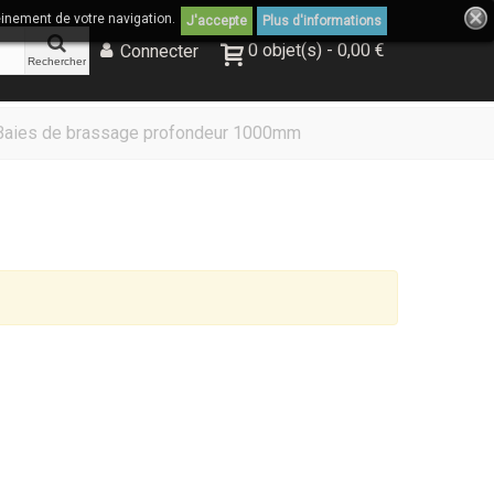
einement de votre navigation.
J'accepte
Plus d'informations
0
objet(s)
-
0,00 €
Connecter
Rechercher
Baies de brassage profondeur 1000mm