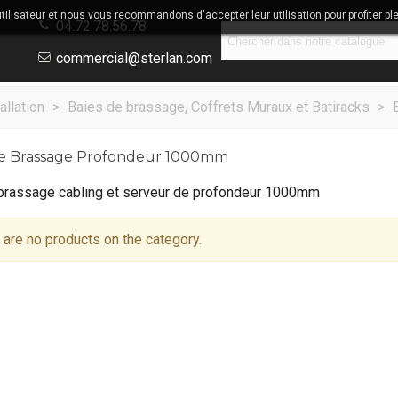
utilisateur et nous vous recommandons d'accepter leur utilisation pour profiter pl
04.72.78.56.78
commercial@sterlan.com
allation
>
Baies de brassage, Coffrets Muraux et Batiracks
>
De Brassage Profondeur 1000mm
brassage cabling et serveur de profondeur 1000mm
 are no products on the category.