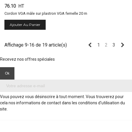
76.10
HT
Cordon VGA mâle sur plastron VGA femelle 20 m
Ajouter Au Panier
Précédent
Sui
Affichage 9-16 de 19 article(s)
1
2
3
Recevez nos offres spéciales
Vous pouvez vous désinscrire à tout moment. Vous trouverez pour
cela nos informations de contact dans les conditions d'utilisation du
site.