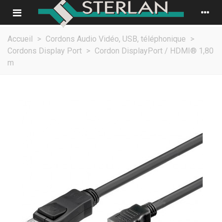
Accueil
>
Cordons Audio Vidéo, USB, téléphonique
>
Cordons Display Port
>
Cordon DisplayPort / HDMI® 1,80
m