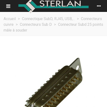
Accueil
>
Connectique SubD, RJ45, USB,...
>
Connecteurs
cuivre
>
Connecteurs Sub D
>
Connecteur Subd 25 points
mâle à souder