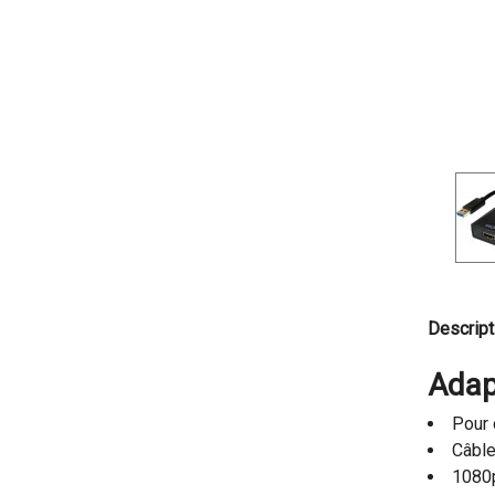
Descript
Adap
Pour 
Câbl
1080