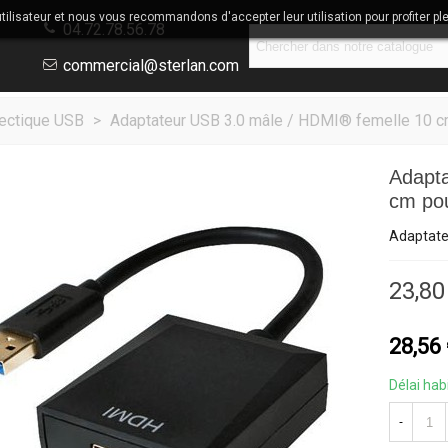
utilisateur et nous vous recommandons d'accepter leur utilisation pour profiter pl
04.72.78.56.78
commercial@sterlan.com
ectique USB
>
Adaptateur USB 3.0 mâle / HDMI® femelle 10
Adapta
cm po
Adaptate
23,80
28,56
Délai hab
-