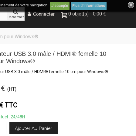
einement de votre navigation.
J'accepte
Plus d'informations
0
objet(s)
-
0,00 €
Connecter
Rechercher
 cm pour Windows®
teur USB 3.0 mâle / HDMI® femelle 10
ur Windows®
ur USB 3.0 mâle / HDMI® femelle 10 cm pour Windows®
 €
(HT)
 € TTC
ituel : 24/48H
Ajouter Au Panier
+