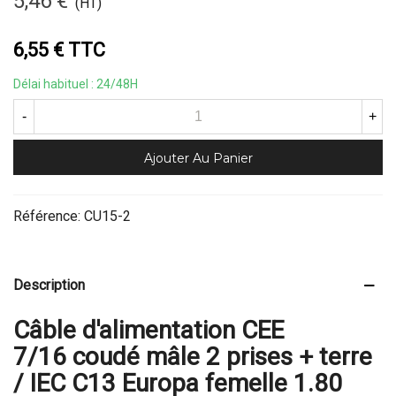
5,46 €
(HT)
6,55 € TTC
Délai habituel : 24/48H
-
+
Ajouter Au Panier
Référence:
CU15-2
Description
Câble d'alimentation CEE
7/16 coudé mâle 2 prises + terre
/ IEC C13 Europa femelle 1.80