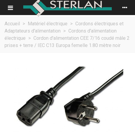
Accueil
>
Matériel électrique
>
Cordons électriques et
Adaptateurs d'alimentation
>
Cordons d'alimentation
électrique
>
Cordon d'alimentation CEE 7/16 coudé mâle 2
prises + terre / IEC C13 Europa femelle 1.80 mètre noir