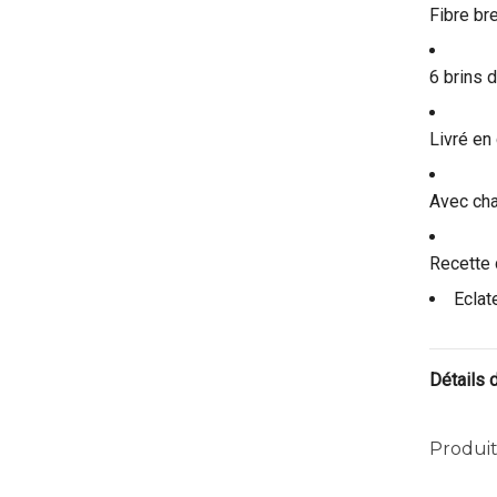
Fibre br
6 brins 
Livré en
Avec cha
Recette 
Eclat
Détails 
Produit