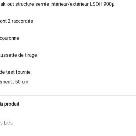
eak-out structure serrée intérieur/extérieur LSOH 900µ
dont 2 raccordés
 couronne
ussette de tirage
de test fournie
ement : 50 cm
du produit
s Liés