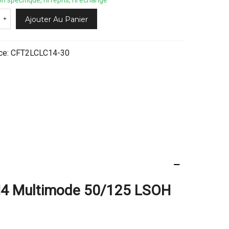
on spécifique, ni repris, ni échangé
Ajouter Au Panier
+
ce:
CFT2LCLC14-30
OM4 Multimode 50/125 LSOH