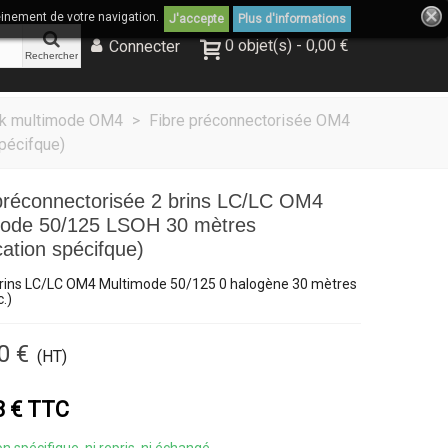
einement de votre navigation.
J'accepte
Plus d'informations
0
objet(s)
-
0,00 €
Connecter
Rechercher
unk multimode OM4
>
Fibre préconnectorisée OM4
pécifque)
préconnectorisée 2 brins LC/LC OM4
mode 50/125 LSOH 30 mètres
cation spécifque)
brins LC/LC OM4 Multimode 50/125 0 halogène 30 mètres
c.)
0 €
(HT)
8 € TTC