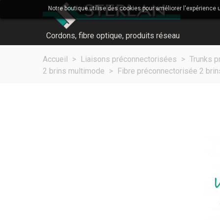
Notre boutique utilise des cookies pour améliorer l'expérience 
Cordons, fibre optique, produits réseau
Accueil
>
Liaisons préconnectorisées
>
Trunks p
2 brins multimode
>
Fibre préconnectorisée 2 br