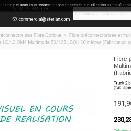
utilisateur et nous vous recommandons d'accepter leur utilisation pour profiter pl
04.72.78.56.78
commercial@sterlan.com
réconnectorisés Fibre Optique
>
Fibre préconnectorisée et tr
ins LC/LC OM4 Multimode 50/125 LSOH 30 mètres (Fabrication s
Fibre 
Multi
(Fabri
Trunk 2 
(fab. spé
191,9
230,2