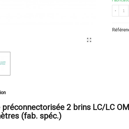
Fabricati
-
Référen
ion
e préconnectorisée 2 brins LC/LC 
ètres (fab. spéc.)