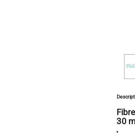
Descript
Fibr
30 m