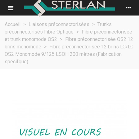
Accueil
>
Liaisons préconnectorisées
>
Trunks
préconnectorisés Fibre Optique
>
Fibre préconnectorisée
et trunk monomode OS2
>
Fibre préconnectorisée OS2 12
brins monomode
>
Fibre préconnectorisée 12 brins LC/LC
OS2 Monomode 9/125 LSOH 200 mètres (Fabrication
spécifque)